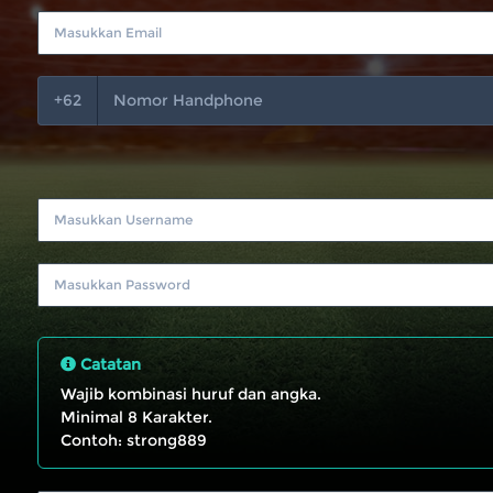
+62
Catatan
Wajib kombinasi huruf dan angka.
Minimal 8 Karakter.
Contoh: strong889