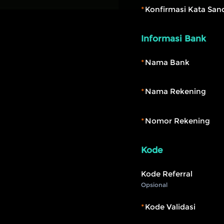
*
Konfirmasi Kata San
Informasi Bank
*
Nama Bank
*
Nama Rekening
*
Nomor Rekening
Kode
Kode Referral
Opsional
*
Kode Validasi